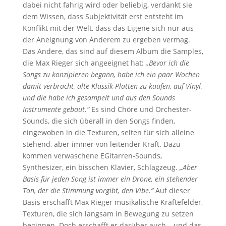
dabei nicht fahrig wird oder beliebig, verdankt sie
dem Wissen, dass Subjektivität erst entsteht im
Konflikt mit der Welt, dass das Eigene sich nur aus
der Aneignung von Anderem zu ergeben vermag.
Das Andere, das sind auf diesem Album die Samples,
die Max Rieger sich angeeignet hat:
„Bevor ich die
Songs zu konzipieren begann, habe ich ein paar Wochen
damit verbracht, alte Klassik-Platten zu kaufen, auf Vinyl,
und die habe ich gesampelt und aus den Sounds
Instrumente gebaut.“
Es sind Chöre und Orchester-
Sounds, die sich überall in den Songs finden,
eingewoben in die Texturen, selten für sich alleine
stehend, aber immer von leitender Kraft. Dazu
kommen verwaschene EGitarren-Sounds,
Synthesizer, ein bisschen Klavier, Schlagzeug.
„Aber
Basis für jeden Song ist immer ein Drone, ein stehender
Ton, der die
Stimmung vorgibt, den Vibe.“
Auf dieser
Basis erschafft Max Rieger musikalische Kräftefelder,
Texturen, die sich langsam in Bewegung zu setzen
beginnen. Doch erschafft er darüber auch – und das