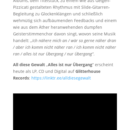
Albums, dem Titelstück, zu einem wie aus Geigen-
Pizzicati gestalteten Rhythmus mit Slide-Gitarren-
Begleitung zu Glockenklängen und schließlich
wehmütig sich aufbäumenden Feedbacks und einem
wie aus dem Äther heranwehenden dumpfen
Geisterstimmenchor davon singt, wovon seine Musik
handelt:
„Ich nähere mich an / wär so gerne näher dran
/ aber ich komm nicht näher ran / ich komm nicht näher
ran / alles ist nur Übergang / nur Übergang“
.
All diese Gewalt
„
Alles ist nur Übergang
“ erscheint
heute als LP, CD und Digital auf
Glitterhouse
Records
:
https://linktr.ee/alldiesegewalt