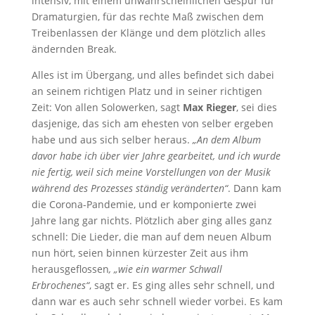
intensiv, mit einem unwahrscheinlichen Gespür für
Dramaturgien, für das rechte Maß zwischen dem
Treibenlassen der Klänge und dem plötzlich alles
ändernden Break.
Alles ist im Übergang, und alles befindet sich dabei
an seinem richtigen Platz und in seiner richtigen
Zeit: Von allen Solowerken, sagt
Max Rieger
, sei dies
dasjenige, das sich am ehesten von selber ergeben
habe und aus sich selber heraus.
„An dem Album
davor habe ich über vier Jahre gearbeitet, und ich wurde
nie fertig, weil sich meine Vorstellungen von der Musik
während des Prozesses ständig veränderten“
. Dann kam
die Corona-Pandemie, und er komponierte zwei
Jahre lang gar nichts. Plötzlich aber ging alles ganz
schnell: Die Lieder, die man auf dem neuen Album
nun hört, seien binnen kürzester Zeit aus ihm
herausgeflossen
, „wie ein warmer Schwall
Erbrochenes“
, sagt er. Es ging alles sehr schnell, und
dann war es auch sehr schnell wieder vorbei. Es kam