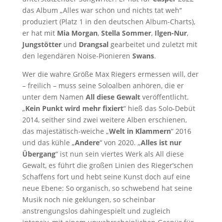
das Album „Alles war schön und nichts tat weh“
produziert (Platz 1 in den deutschen Album-Charts),
er hat mit
Mia Morgan
,
Stella Sommer
,
Ilgen-Nur
,
Jungstötter
und
Drangsal
gearbeitet und zuletzt mit
den legendären Noise-Pionieren
Swans
.
Wer die wahre Größe Max Riegers ermessen will, der
– freilich – muss seine Soloalben anhören, die er
unter dem Namen
All diese Gewalt
veröffentlicht.
„
Kein Punkt wird mehr fixiert
“ hieß das Solo-Debüt
2014, seither sind zwei weitere Alben erschienen,
das majestätisch-weiche „
Welt in Klammern
“ 2016
und das kühle „
Andere
“ von 2020. „
Alles ist nur
Übergang
“ ist nun sein viertes Werk als All diese
Gewalt, es führt die großen Linien des Rieger’schen
Schaffens fort und hebt seine Kunst doch auf eine
neue Ebene: So organisch, so schwebend hat seine
Musik noch nie geklungen, so scheinbar
anstrengungslos dahingespielt und zugleich