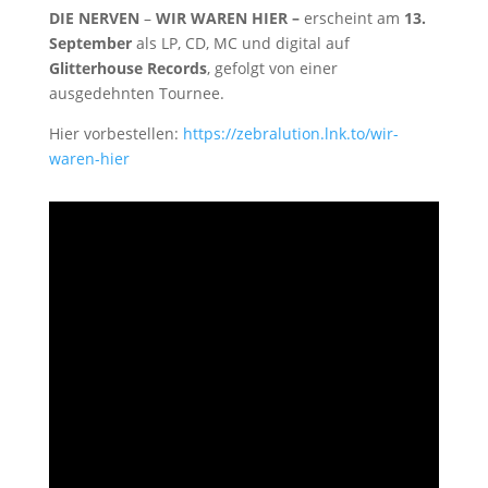
DIE NERVEN
–
WIR WAREN HIER –
erscheint am
13.
September
als LP, CD, MC und digital auf
Glitterhouse Records
, gefolgt von einer
ausgedehnten Tournee.
Hier vorbestellen:
https://zebralution.lnk.to/wir-
waren-hier