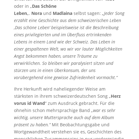
oder in „
Das Schöne
Leben
„.
Nora
und
Madlaina
selbst sagen:
„Jeder Song
erzählt eine Geschichte aus dem schweizerischen Leben
‚Das schöne Leben’ beispielsweise ist die Beschreibung
eines privilegierten und im Überfluss ertrinkenden
Lebens in einem Land wie der Schweiz. Das Leben in
einer gespaltenen Welt, wo wir vor lauter Möglichkeiten
Angst bekommen haben, unsere Träume zu
verwirklichen. So bleiben wir paralysiert sitzen und
stürzen uns in einen Überkonsum, der uns
vorübergehend eine gewisse Zufriedenheit vormacht.“
Ihre Herkunft wird naheliegender Weise am
stärksten in ihrem schweizerdeutschen Song „
Herz
vorus id Wand
“ zum Ausdruck gebracht. Für die
ohnehin schon mehrsprachige Band
„war es sehr
wichtig, unsere Muttersprache auch auf dem Album
präsent zu haben.“
Mit Beobachtungsgabe und
Wortgewandtheit verstehen sie es, Geschichten des
menschlichen Zusammenseins in nur vordergründig