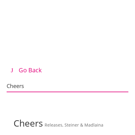
Go Back
Cheers
Cheers
Releases
,
Steiner & Madlaina