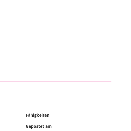
EASES
LABEL
ON TOUR
SHOP
DE
Fähigkeiten
Gepostet am