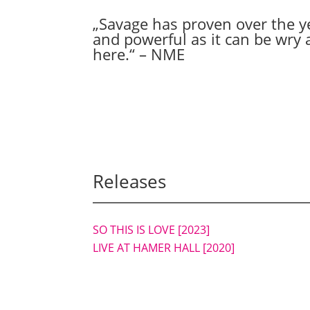
„Savage has proven over the ye
and powerful as it can be wry an
here.“ – NME
Releases
SO THIS IS LOVE
[2023]
LIVE AT HAMER HALL
[2020]