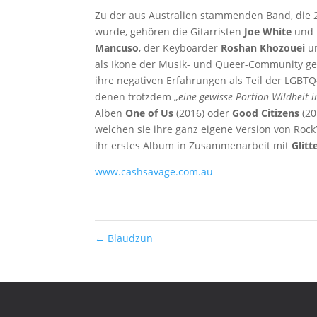
Zu der aus Australien stammenden Band, die 2
wurde, gehören die Gitarristen
Joe White
und
Mancuso
, der Keyboarder
Roshan Khozouei
un
als Ikone der Musik- und Queer-Community ge
ihre negativen Erfahrungen als Teil der LGBT
denen trotzdem „
eine gewisse Portion Wildheit
Alben
One of Us
(2016) oder
Good Citizens
(20
welchen sie ihre ganz eigene Version von Rock
ihr erstes Album in Zusammenarbeit mit
Glit
www.cashsavage.com.au
←
Blaudzun