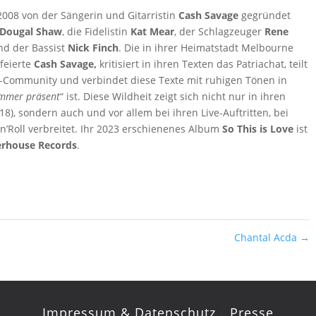
008 von der Sängerin und Gitarristin
Cash Savage
gegründet
Dougal Shaw
, die Fidelistin
Kat Mear
, der Schlagzeuger
Rene
d der Bassist
Nick Finch
. Die in ihrer Heimatstadt Melbourne
feierte
Cash Savage,
kritisiert in ihren Texten das Patriachat, teilt
Q-Community und verbindet diese Texte mit ruhigen Tönen in
 immer präsent
“ ist. Diese Wildheit zeigt sich nicht nur in ihren
18), sondern auch und vor allem bei ihren Live-Auftritten, bei
’n’Roll verbreitet. Ihr 2023 erschienenes Album
So This is Love
ist
terhouse Records
.
Chantal Acda
→
Impressum & Datenschutz
/
Presse