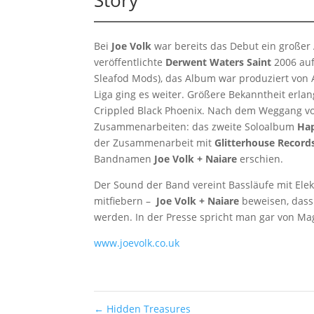
Bei
Joe Volk
war bereits das Debut ein großer A
veröffentlichte
Derwent Waters Saint
2006 auf
Sleafod Mods), das Album war produziert von A
Liga ging es weiter. Größere Bekanntheit erla
Crippled Black Phoenix. Nach dem Weggang von
Zusammenarbeiten: das zweite Soloalbum
Hap
der Zusammenarbeit mit
Glitterhouse Record
Bandnamen
Joe Volk + Naiare
erschien.
Der Sound der Band vereint Bassläufe mit Ele
mitfiebern –
Joe Volk + Naiare
beweisen, dass 
werden. In der Presse spricht man gar von Mag
www.joevolk.co.uk
←
Hidden Treasures