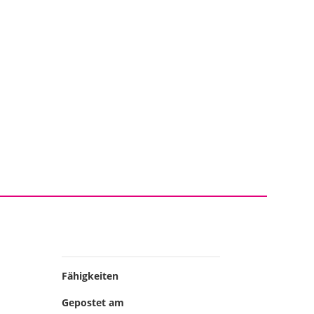
EASES
LABEL
ON TOUR
SHOP
DE
Fähigkeiten
Gepostet am