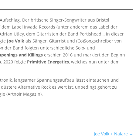
ufschlag. Der britische Singer-Songwriter aus Bristol
 dem Label Invada Records (unter anderem das Label der
drian Utley, dem Gitarristen der Band Portishead… in dieser
ngte
Joe Volk
als Sänger, Gitarrist und (Co)Songschreiber von
 der Band folgten unterschiedliche Solo- und
penings and Killings
erschien 2016 und markiert den Beginn
s
. 2020 folgte
Primitive Energetics
, welches nun unter dem
ktronik, langsamer Spannungsaufbau lässt eintauchen und
düstere Alternative Rock es wert ist, unbedingt gehört zu
ie (Artnoir Magazin).
Joe Volk + Naiare
→