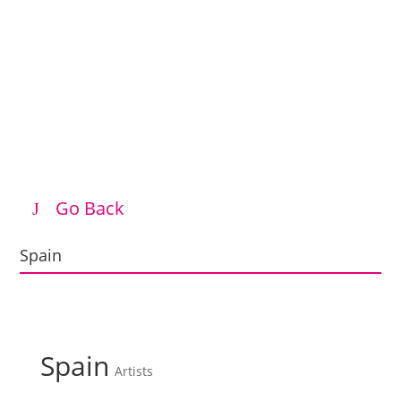
Go Back
Spain
Spain
Artists