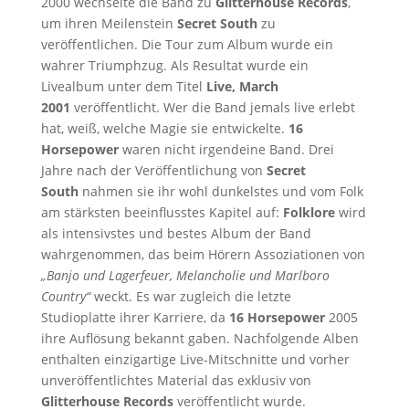
2000 wechselte die Band zu
Glitterhouse Records
,
um ihren Meilenstein
Secret South
zu
veröffentlichen. Die Tour zum Album wurde ein
wahrer Triumphzug. Als Resultat wurde ein
Livealbum unter dem Titel
Live, March
2001
veröffentlicht. Wer die Band jemals live erlebt
hat, weiß, welche Magie sie entwickelte.
16
Horsepower
waren nicht irgendeine Band. Drei
Jahre nach der Veröffentlichung von
Secret
South
nahmen sie ihr wohl dunkelstes und vom Folk
am stärksten beeinflusstes Kapitel auf:
Folklore
wird
als intensivstes und bestes Album der Band
wahrgenommen, das beim Hörern Assoziationen von
„Banjo und Lagerfeuer, Melancholie und Marlboro
Country“
weckt. Es war zugleich die letzte
Studioplatte ihrer Karriere, da
16 Horsepower
2005
ihre Auflösung bekannt gaben. Nachfolgende Alben
enthalten einzigartige Live-Mitschnitte und vorher
unveröffentlichtes Material das exklusiv von
Glitterhouse Records
veröffentlicht wurde.