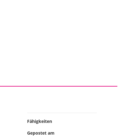
EASES
LABEL
ON TOUR
SHOP
DE
Fähigkeiten
Gepostet am