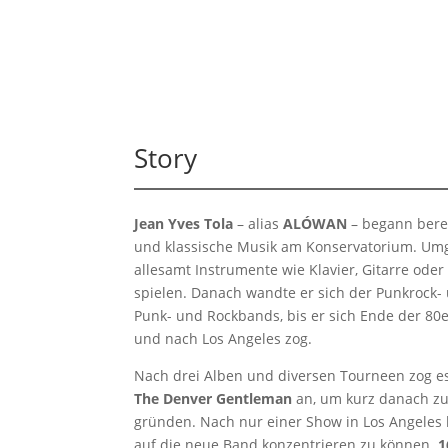
Story
Jean Yves Tola
– alias
ALÓWAN
– begann berei
und klassische Musik am Konservatorium. Umge
allesamt Instrumente wie Klavier, Gitarre oder
spielen. Danach wandte er sich der Punkrock
Punk- und Rockbands, bis er sich Ende der 80
und nach Los Angeles zog.
Nach drei Alben und diversen Tourneen zog 
The Denver Gentleman
an, um kurz danach z
gründen. Nach nur einer Show in Los Angeles 
auf die neue Band konzentrieren zu können.
1