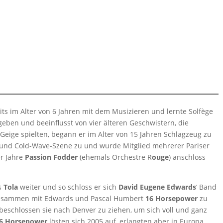
ts im Alter von 6 Jahren mit dem Musizieren und lernte Solfège
ben und beeinflusst von vier älteren Geschwistern, die
 Geige spielten, begann er im Alter von 15 Jahren Schlagzeug zu
- und Cold-Wave-Szene zu und wurde Mitglied mehrerer Pariser
er Jahre
Passion Fodder
(ehemals Orchestre R
ouge
) anschloss
es
Tola
weiter und so schloss er sich
David Eugene Edwards
‘ Band
usammen mit Edwards und Pascal Humbert
16 Horsepower
zu
beschlossen sie nach Denver zu ziehen, um sich voll und ganz
6 Horsepower
lösten sich 2005 auf, erlangten aber in Europa