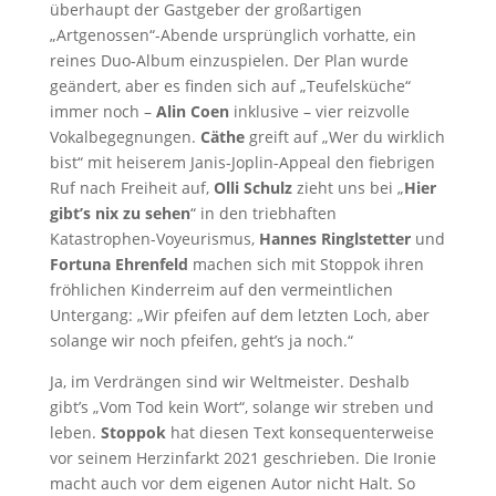
überhaupt der Gastgeber der großartigen
„Artgenossen“-Abende ursprünglich vorhatte, ein
reines Duo-Album einzuspielen. Der Plan wurde
geändert, aber es finden sich auf „Teufelsküche“
immer noch –
Alin Coen
inklusive – vier reizvolle
Vokalbegegnungen.
Cäthe
greift auf „Wer du wirklich
bist“ mit heiserem Janis-Joplin-Appeal den fiebrigen
Ruf nach Freiheit auf,
Olli Schulz
zieht uns bei „
Hier
gibt’s nix zu sehen
“ in den triebhaften
Katastrophen-Voyeurismus,
Hannes Ringlstetter
und
Fortuna Ehrenfeld
machen sich mit Stoppok ihren
fröhlichen Kinderreim auf den vermeintlichen
Untergang: „Wir pfeifen auf dem letzten Loch, aber
solange wir noch pfeifen, geht’s ja noch.“
Ja, im Verdrängen sind wir Weltmeister. Deshalb
gibt’s „Vom Tod kein Wort“, solange wir streben und
leben.
Stoppok
hat diesen Text konsequenterweise
vor seinem Herzinfarkt 2021 geschrieben. Die Ironie
macht auch vor dem eigenen Autor nicht Halt. So