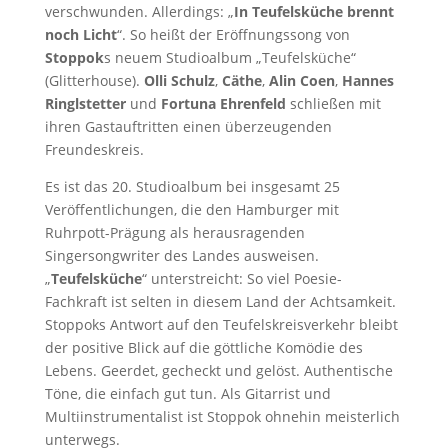
verschwunden. Allerdings: „
In Teufelsküche brennt
noch Licht
“. So heißt der Eröffnungssong von
Stoppok
s neuem Studioalbum „Teufelsküche“
(Glitterhouse).
Olli Schulz
,
Cäthe
,
Alin Coen
,
Hannes
Ringlstetter
und
Fortuna Ehrenfeld
schließen mit
ihren Gastauftritten einen überzeugenden
Freundeskreis.
Es ist das 20. Studioalbum bei insgesamt 25
Veröffentlichungen, die den Hamburger mit
Ruhrpott-Prägung als herausragenden
Singersongwriter des Landes ausweisen.
„
Teufelsküche
“ unterstreicht: So viel Poesie-
Fachkraft ist selten in diesem Land der Achtsamkeit.
Stoppoks Antwort auf den Teufelskreisverkehr bleibt
der positive Blick auf die göttliche Komödie des
Lebens. Geerdet, gecheckt und gelöst. Authentische
Töne, die einfach gut tun. Als Gitarrist und
Multiinstrumentalist ist Stoppok ohnehin meisterlich
unterwegs.