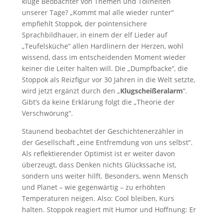
kluge Beobachter von Themen und Tollheiten
unserer Tage? „Kommt mal alle wieder runter“
empfiehlt Stoppok, der pointensichere
Sprachbildhauer, in einem der elf Lieder auf
„Teufelsküche“ allen Hardlinern der Herzen, wohl
wissend, dass im entscheidenden Moment wieder
keiner die Leiter halten will. Die „Dumpfbacke“, die
Stoppok als Reizfigur vor 30 Jahren in die Welt setzte,
wird jetzt ergänzt durch den „
Klugscheißeralarm
“.
Gibt’s da keine Erklärung folgt die „Theorie der
Verschwörung“.
Staunend beobachtet der Geschichtenerzähler in
der Gesellschaft „eine Entfremdung von uns selbst“.
Als reflektierender Optimist ist er weiter davon
überzeugt, dass Denken nichts Glückssache ist,
sondern uns weiter hilft. Besonders, wenn Mensch
und Planet – wie gegenwärtig – zu erhöhten
Temperaturen neigen. Also: Cool bleiben, Kurs
halten. Stoppok reagiert mit Humor und Hoffnung: Er